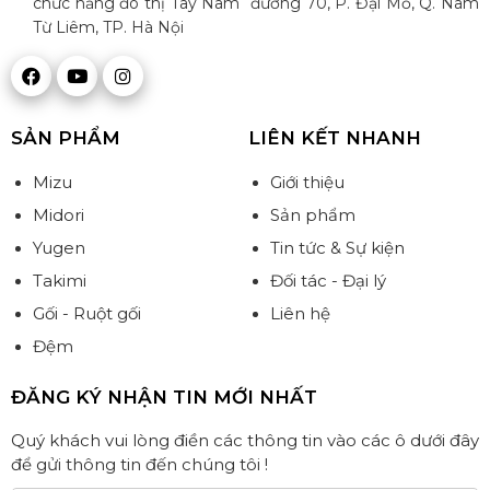
chức năng đô thị Tây Nam đường 70, P. Đại Mỗ, Q. Nam
Từ Liêm, TP. Hà Nội
SẢN PHẨM
LIÊN KẾT NHANH
Mizu
Giới thiệu
Midori
Sản phẩm
Yugen
Tin tức & Sự kiện
Takimi
Đối tác - Đại lý
Gối - Ruột gối
Liên hệ
Đệm
ĐĂNG KÝ NHẬN TIN MỚI NHẤT
Quý khách vui lòng điền các thông tin vào các ô dưới đây
để gửi thông tin đến chúng tôi !