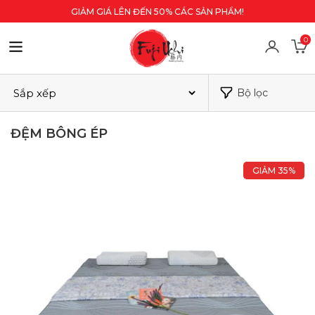
GIẢM GIÁ LÊN ĐẾN 50% CÁC SẢN PHẨM!
0
Bộ lọc
ĐỆM BÔNG ÉP
GIẢM 35%