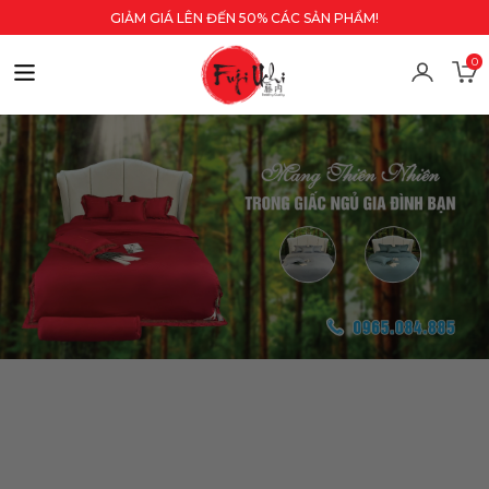
GIẢM GIÁ LÊN ĐẾN 50% CÁC SẢN PHẨM!
0