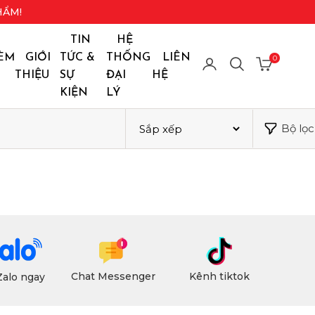
HẨM!
TIN
HỆ
ÈM
GIỚI
TỨC &
THỐNG
LIÊN
0
THIỆU
SỰ
ĐẠI
HỆ
KIỆN
LÝ
Bộ lọc
Chat Messenger
Kênh tiktok
Zalo ngay