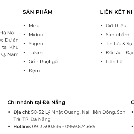
SẢN PHẨM
LIÊN KẾT N
Mizu
Giới thiệu
 Hà Nội
Midori
Sản phẩm
ộc Dự án
Yugen
Tin tức & Sự
 tại Khu
Takimi
Đối tác - Đại 
, Q. Nam
Gối - Ruột gối
Liên hệ
Đệm
Chi nhánh tại Đà Nẵng
C
Địa chỉ
: 50-52 Lý Nhật Quang, Nại Hiên Đông, Sơn
Trà, TP. Đà Nẵng
Hotline:
0913.500.536 - 0969.674.885