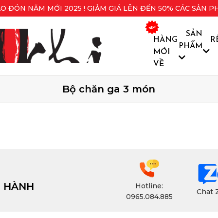
O ĐÓN NĂM MỚI 2025 ! GIẢM GIÁ LÊN ĐẾN 50% CÁC SẢN P
SẢN
HÀNG
R
PHẨM
MỚI
VỀ
Bộ chăn ga 3 món
H HÀNH
Hotline:
Chat 
0965.084.885