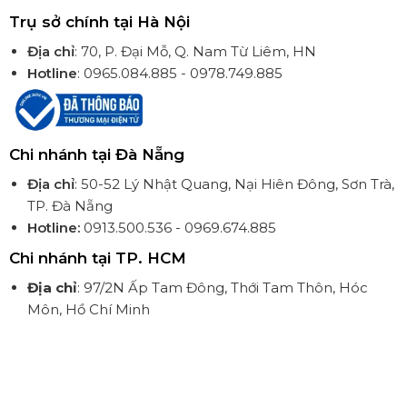
Trụ sở chính tại Hà Nội
Địa chỉ
: 70, P. Đại Mỗ, Q. Nam Từ Liêm, HN
Hotline
: 0965.084.885 - 0978.749.885
Chi nhánh tại Đà Nẵng
Địa chỉ
: 50-52 Lý Nhật Quang, Nại Hiên Đông, Sơn Trà,
TP. Đà Nẵng
Hotline:
0913.500.536 - 0969.674.885
Chi nhánh tại TP. HCM
Địa chỉ
: 97/2N Ấp Tam Đông, Thới Tam Thôn, Hóc
Môn, Hồ Chí Minh
Hotline
: 0914.505.885 - 0948.205.885
Copyright © 2025 Fuji Uchi. Thiết kế bởi
BIVACO