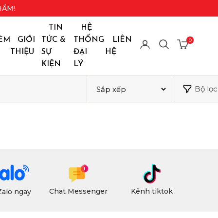
HẨM!
TIN
HỆ
ÈM
GIỚI
TỨC &
THỐNG
LIÊN
0
THIỆU
SỰ
ĐẠI
HỆ
KIỆN
LÝ
Bộ lọc
Chat Messenger
Kênh tiktok
Zalo ngay