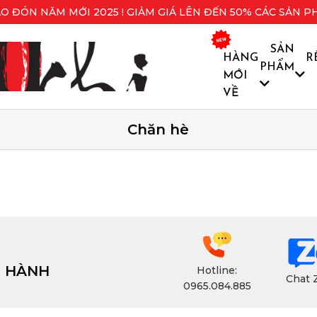
O ĐÓN NĂM MỚI 2025 ! GIẢM GIÁ LÊN ĐẾN 50% CÁC SẢN P
SẢN
HÀNG
R
PHẨM
MỚI
VỀ
Chăn hè
H HÀNH
Hotline:
Chat 
0965.084.885