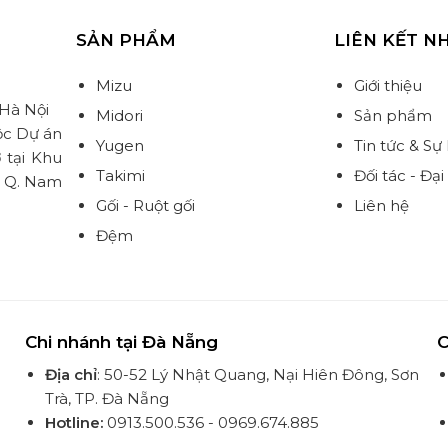
SẢN PHẨM
LIÊN KẾT N
Mizu
Giới thiệu
 Hà Nội
Midori
Sản phẩm
ộc Dự án
Yugen
Tin tức & Sự
 tại Khu
Takimi
Đối tác - Đại 
, Q. Nam
Gối - Ruột gối
Liên hệ
Đệm
Chi nhánh tại Đà Nẵng
C
Địa chỉ
: 50-52 Lý Nhật Quang, Nại Hiên Đông, Sơn
Trà, TP. Đà Nẵng
Hotline:
0913.500.536 - 0969.674.885