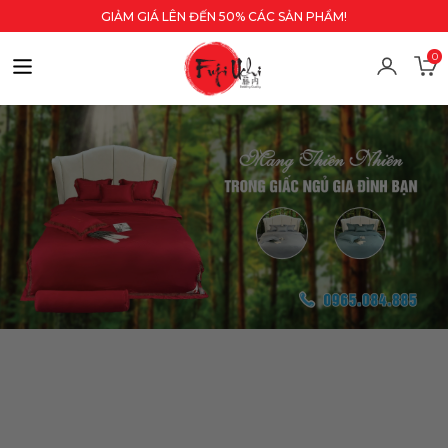
GIẢM GIÁ LÊN ĐẾN 50% CÁC SẢN PHẨM!
0