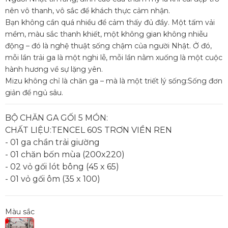
nên vô thanh, vô sắc để khách thực cảm nhận.
Bạn không cần quá nhiều để cảm thấy đủ đầy. Một tấm vải
mềm, màu sắc thanh khiết, một không gian không nhiễu
động – đó là nghệ thuật sống chậm của người Nhật. Ở đó,
mỗi lần trải ga là một nghi lễ, mỗi lần nằm xuống là một cuộc
hành hương về sự lặng yên.
Mizu không chỉ là chăn ga – mà là một triết lý sống:Sống đơn
giản để ngủ sâu.
BỘ CHĂN GA GỐI 5 MÓN:
CHẤT LIỆU:TENCEL 60S TRƠN VIỀN REN
- 01 ga chần trải giường
- 01 chăn bốn mùa (200x220)
- 02 vỏ gối lót bông (45 x 65)
- 01 vỏ gối ôm (35 x 100)
Màu sắc