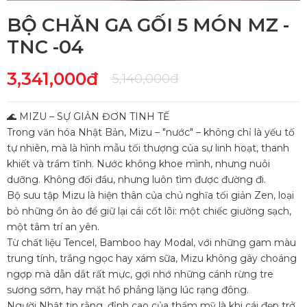
BỘ CHĂN GA GỐI 5 MÓN MZ -
TNC -04
3,341,000đ
5,140,000đ
🌊 MIZU – SỰ GIẢN ĐƠN TINH TẾ
Trong văn hóa Nhật Bản, Mizu – "nước" – không chỉ là yếu tố
tự nhiên, mà là hình mẫu tối thượng của sự linh hoạt, thanh
khiết và trầm tĩnh. Nước không khoe mình, nhưng nuôi
dưỡng. Không đối đầu, nhưng luôn tìm được đường đi.
Bộ sưu tập Mizu là hiện thân của chủ nghĩa tối giản Zen, loại
bỏ những ồn ào để giữ lại cái cốt lõi: một chiếc giường sạch,
một tâm trí an yên.
Từ chất liệu Tencel, Bamboo hay Modal, với những gam màu
trung tính, trắng ngọc hay xám sữa, Mizu không gây choáng
ngợp mà dẫn dắt rất mực, gợi nhớ những cánh rừng tre
sương sớm, hay mặt hồ phẳng lặng lúc rạng đông.
Người Nhật tin rằng, đỉnh cao của thẩm mỹ là khi cái đẹp trở