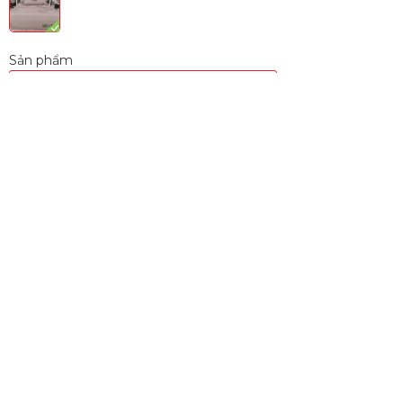
Sản phẩm
BỘ CHĂN GA GỐI 5 MÓN MZ -TNC -04
Kích thước
160 X 200
180 X 200
200 X 220
−
+
Thêm Vào Giỏ Hàng
Mua Ngay
Kết nối với chúng tôi
QUA CÁC KÊNH MẠNG XÃ HỘI THỊNH HÀNH