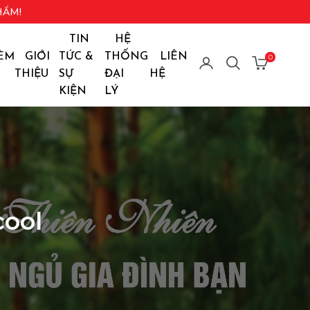
HẨM!
TIN
HỆ
ÈM
GIỚI
TỨC &
THỐNG
LIÊN
0
THIỆU
SỰ
ĐẠI
HỆ
KIỆN
LÝ
cool