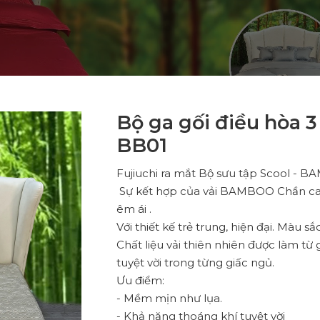
Bộ ga gối điều hòa 
BB01
Fujiuchi ra mắt Bộ sưu tập Scool -
Sự kết hợp của vải BAMBOO Chần ca
êm ái .
Với thiết kế trẻ trung, hiện đại. Màu s
Chất liệu vải thiên nhiên được làm từ
tuyệt vời trong từng giấc ngủ.
Ưu điểm:
- Mềm mịn như lụa.
- Khả năng thoáng khí tuyệt vời