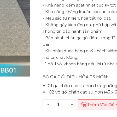
- Khả năng kiểm soát nhiệt cực kỳ tốt.
- Khả năng kháng khuẩn cao, an toàn c
- Màu sắc tự nhiên, họa tiết nổi bật.
- Không gây kích ứng da, phù hợp với
Thông tin bảo hành sản phẩm
- Bảo hành chăn ga gối đệm trong 12 
bán.
- Khi nhận được hàng quý khách kiểm
mô tả, chất lượng.
- 1 đổi 1 với khách hàng nếu lỗi từ nhà
BỘ GA GỐI ĐIỀU HÒA 03 MÓN:
01 ga chần cao su non trải giườn
02 vỏ gối chần cao su non (45 x 6
−
+
Thêm Vào Giỏ