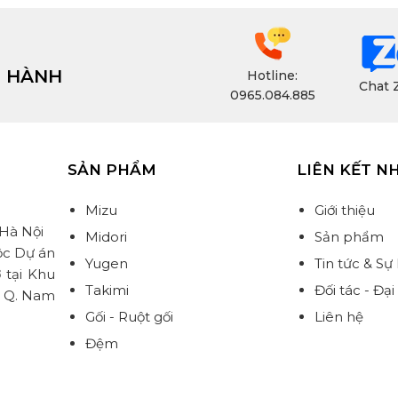
H HÀNH
Hotline:
Chat 
0965.084.885
SẢN PHẨM
LIÊN KẾT N
Mizu
Giới thiệu
 Hà Nội
Midori
Sản phẩm
ộc Dự án
Yugen
Tin tức & Sự
 tại Khu
Takimi
Đối tác - Đại 
, Q. Nam
Gối - Ruột gối
Liên hệ
Đệm