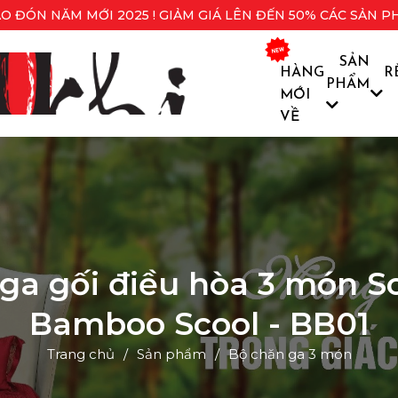
O ĐÓN NĂM MỚI 2025 ! GIẢM GIÁ LÊN ĐẾN 50% CÁC SẢN P
SẢN
HÀNG
R
PHẨM
MỚI
VỀ
ga gối điều hòa 3 món S
Bamboo Scool - BB01
Trang chủ
Sản phẩm
Bộ chăn ga 3 món