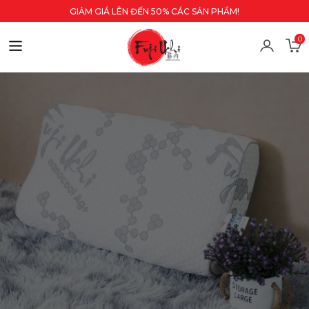
GIẢM GIÁ LÊN ĐẾN 50% CÁC SẢN PHẨM!
0