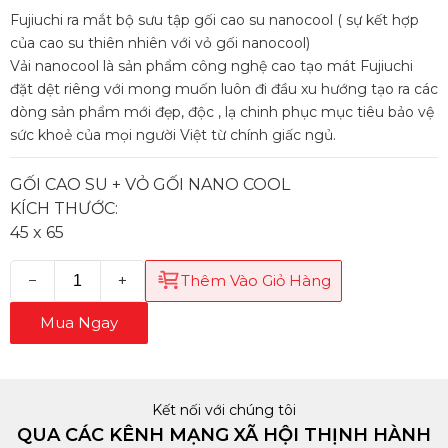
Fujiuchi ra mắt bộ sưu tập gối cao su nanocool ( sự kết hợp
của cao su thiên nhiên với vỏ gối nanocool)
Vải nanocool là sản phẩm công nghệ cao tạo mát Fujiuchi
đặt dệt riêng với mong muốn luôn đi đầu xu hướng tạo ra các
dòng sản phẩm mới đẹp, độc , lạ chinh phục mục tiêu bảo vệ
sức khoẻ của mọi người Việt từ chính giấc ngủ.
GỐI CAO SU + VỎ GỐI NANO COOL
KÍCH THƯỚC:
45 x 65
−
+
Thêm Vào Giỏ Hàng
Mua Ngay
Kết nối với chúng tôi
QUA CÁC KÊNH MẠNG XÃ HỘI THỊNH HÀNH