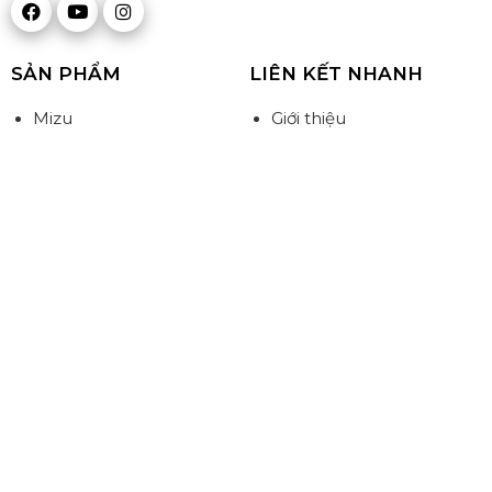
SẢN PHẨM
LIÊN KẾT NHANH
Mizu
Giới thiệu
Midori
Sản phẩm
Yugen
Tin tức & Sự kiện
Takimi
Đối tác - Đại lý
Gối - Ruột gối
Liên hệ
Đệm
ĐĂNG KÝ NHẬN TIN MỚI NHẤT
Quý khách vui lòng điền các thông tin vào các ô dưới đây
để gửi thông tin đến chúng tôi !