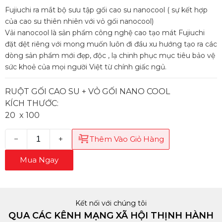
Fujiuchi ra mắt bộ sưu tập gối cao su nanocool ( sự kết hợp
của cao su thiên nhiên với vỏ gối nanocool)
Vải nanocool là sản phẩm công nghệ cao tạo mát Fujiuchi
đặt dệt riêng với mong muốn luôn đi đầu xu hướng tạo ra các
dòng sản phẩm mới đẹp, độc , lạ chinh phục mục tiêu bảo vệ
sức khoẻ của mọi người Việt từ chính giấc ngủ.
RUỘT GỐI CAO SU + VỎ GỐI NANO COOL
KÍCH THƯỚC:
20 x 100
−
+
Thêm Vào Giỏ Hàng
Mua Ngay
Kết nối với chúng tôi
QUA CÁC KÊNH MẠNG XÃ HỘI THỊNH HÀNH