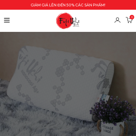
GIẢM GIÁ LÊN ĐẾN 50% CÁC SẢN PHẨM!
0