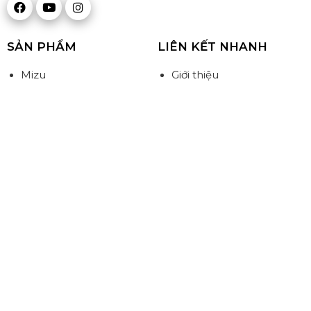
SẢN PHẨM
LIÊN KẾT NHANH
Mizu
Giới thiệu
Midori
Sản phẩm
Yugen
Tin tức & Sự kiện
Takimi
Đối tác - Đại lý
Gối - Ruột gối
Liên hệ
Đệm
ĐĂNG KÝ NHẬN TIN MỚI NHẤT
Quý khách vui lòng điền các thông tin vào các ô dưới đây
để gửi thông tin đến chúng tôi !