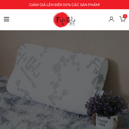
GIẢM GIÁ LÊN ĐẾN 50% CÁC SẢN PHẨM!
0