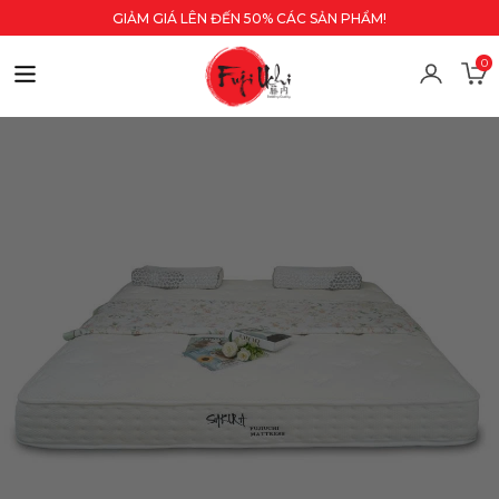
GIẢM GIÁ LÊN ĐẾN 50% CÁC SẢN PHẨM!
0