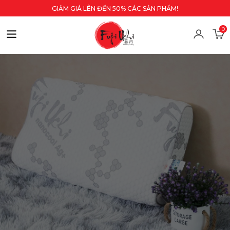
GIẢM GIÁ LÊN ĐẾN 50% CÁC SẢN PHẨM!
0