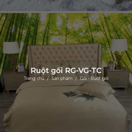
Ruột gối RG-VG-TC
Trang chủ
Sản phẩm
Gối - Ruột gối