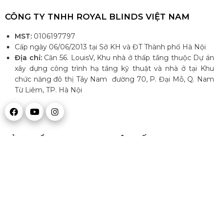
CÔNG TY TNHH ROYAL BLINDS VIỆT NAM
MST:
0106197797
Cấp ngày 06/06/2013 tại Sở KH và ĐT Thành phố Hà Nội
Địa chỉ:
Căn 56. LouisV, Khu nhà ở thấp tầng thuộc Dự án
xây dựng công trình hạ tầng kỹ thuật và nhà ở tại Khu
chức năng đô thị Tây Nam đường 70, P. Đại Mỗ, Q. Nam
Từ Liêm, TP. Hà Nội
SẢN PHẨM
LIÊN KẾT NHANH
Mizu
Giới thiệu
Midori
Sản phẩm
Yugen
Tin tức & Sự kiện
Takimi
Đối tác - Đại lý
Gối - Ruột gối
Liên hệ