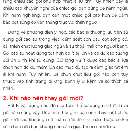
rằng chiều cao gối phù hợp nhất là 10 cm. Tuy nhiên đây là
chiều cao khuyến nghị của chiếc gối bạn dùng để nằm ngửa.
Khi nằm nghiêng, bạn cần một chiếc gối cao hơn để đảm
bảo cột sống cổ vẫn thẳng trục với thân người.
Đứng về phương diện y học, các bác sĩ thường ưu tiên sử
dụng gối cao su trong việc kiểm soát cơn đau cột sống cổ,
cải thiện chất lượng giấc ngủ và sự thoải mái cho người bệnh.
Gối cao su hoạt động tốt hơn do ít bị lún và có độ cao tương
đối ổn định khi sử dụng. Gối lông vũ ít được các bác sĩ lựa
chọn hơn do độ mềm lún cao mặc dù tạo ra cảm giác rất êm
ái khi nằm. Tuy nhiên, lựa chọn chất liệu gối nào còn tùy
thuộc vào tình trạng dị ứng, bệnh lý đi kèm và sở thích cá
nhân.
2. Khi nào nên thay gối mới?
Bất kì vật dụng nào đều có tuổi thọ sử dụng nhất định và
gối nằm cũng vậy. Ước tính thời gian bạn nên thay một chiếc
gối mới sau khoảng một năm rưỡi đến hai năm hoặc có khi
sớm hơn nếu bạn không còn cảm giác thoải mái với nó.