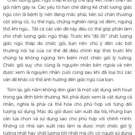
Chất lượng giấc ngủ thấp không thể quy kết hoàn toàn do
gối nằm gây ra. Các yếu tố hạn chế đáng kể chất lượng giấc
ngủ còn là bệnh lý nền đang mắc phải, tiền sử chấn thương
cột sống cổ, tư thế ngủ, chứng nghiến răng về đêm, ngưng
thở khi ngủ... Tất cả các vấn đề này đều có thể góp phần làm
cho chất lượng giấc ngủ thấp. Trước khi “đổ lỗi” chất lượng
giấc ngủ thấp do chiếc gối, bạn nên chú ý đến các bất
thường nội tại của cơ thể để điều chỉnh kịp thời trước khi
chúng ta không ngừng tìm kiếm một chiếc gối lý tưởng.
Chiếc gối suy cho cùng là nguyên nhân bên ngoài và nên
được xem là nguyên nhân cuối cùng sau khi đã loại trừ các
vấn đề khác có thể ảnh hưởng đến giấc ngủ của bạn.
Tóm lại, gối nằm không đơn giản là một vật dụng sinh hoạt
trong gia đình bình thường. Nó phải được xem là vật dụng cá
nhân, nghĩa là phải cá thể hóa cho phù hợp với từng đối
tượng sử dụng. Mặc dù gối được sản xuất đại trà, nhưng bạn
cần lựa chọn và sử dụng sao cho phù hợp với chính mình.
Không có nhà sản xuất nào làm ra được một chiếc gối lý
tưởng nhất hay chất lượng tốt nhất mà chỉ có người sử dụng