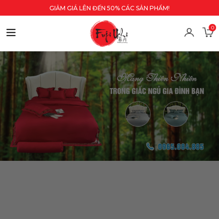
GIẢM GIÁ LÊN ĐẾN 50% CÁC SẢN PHẨM!
0