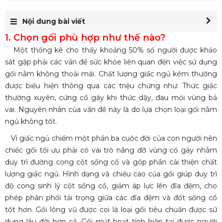
Nội dung bài viết
1. Chọn gối phù hợp như thế nào?
Một thống kê cho thấy khoảng 50% số người được khảo
sát gặp phải các vấn đề sức khỏe liên quan đến việc sử dụng
gối nằm không thoải mái. Chất lượng giấc ngủ kém thường
được biểu hiện thông qua các triệu chứng như: Thức giấc
thường xuyên, cứng cổ gáy khi thức dậy, đau mỏi vùng bả
vai. Nguyên nhân của vấn đề này là do lựa chọn loại gối nằm
ngủ không tốt.
Vì giấc ngủ chiếm một phần ba cuộc đời của con người nên
chiếc gối tối ưu phải có vai trò nâng đỡ vùng cổ gáy nhằm
duy trì đường cong cột sống cổ và góp phần cải thiện chất
lượng giấc ngủ. Hình dạng và chiều cao của gối giúp duy trì
độ cong sinh lý cột sống cổ, giảm áp lực lên đĩa đệm, cho
phép phân phối tải trọng giữa các đĩa đệm và đốt sống cổ
tốt hơn. Gối lông vũ được coi là loại gối tiêu chuẩn được sử
dụng lâu đời hơn cả. Gối mút hoạt tính hiện tại được người