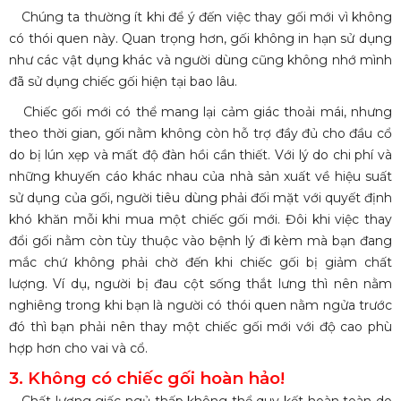
Chúng ta thường ít khi để ý đến việc thay gối mới vì không
có thói quen này. Quan trọng hơn, gối không in hạn sử dụng
như các vật dụng khác và người dùng cũng không nhớ mình
đã sử dụng chiếc gối hiện tại bao lâu.
Chiếc gối mới có thể mang lại cảm giác thoải mái, nhưng
theo thời gian, gối nằm không còn hỗ trợ đầy đủ cho đầu cổ
do bị lún xẹp và mất độ đàn hồi cần thiết. Với lý do chi phí và
những khuyến cáo khác nhau của nhà sản xuất về hiệu suất
sử dụng của gối, người tiêu dùng phải đối mặt với quyết định
khó khăn mỗi khi mua một chiếc gối mới. Đôi khi việc thay
đổi gối nằm còn tùy thuộc vào bệnh lý đi kèm mà bạn đang
mắc chứ không phải chờ đến khi chiếc gối bị giảm chất
lượng. Ví dụ, người bị đau cột sống thắt lưng thì nên nằm
nghiêng trong khi bạn là người có thói quen nằm ngửa trước
đó thì bạn phải nên thay một chiếc gối mới với độ cao phù
hợp hơn cho vai và cổ.
3. Không có chiếc gối hoàn hảo!