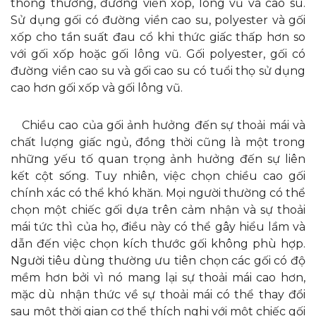
thông thường, đường viền xốp, lông vũ và cao su.
Sử dụng gối có đường viền cao su, polyester và gối
xốp cho tần suất đau cổ khi thức giấc thấp hơn so
với gối xốp hoặc gối lông vũ. Gối polyester, gối có
đường viền cao su và gối cao su có tuổi thọ sử dụng
cao hơn gối xốp và gối lông vũ.
Chiều cao của gối ảnh hưởng đến sự thoải mái và
chất lượng giấc ngủ, đồng thời cũng là một trong
những yếu tố quan trọng ảnh hưởng đến sự liên
kết cột sống. Tuy nhiên, việc chọn chiều cao gối
chính xác có thể khó khăn. Mọi người thường có thể
chọn một chiếc gối dựa trên cảm nhận và sự thoải
mái tức thì của họ, điều này có thể gây hiểu lầm và
dẫn đến việc chọn kích thước gối không phù hợp.
Người tiêu dùng thường ưu tiên chọn các gối có độ
mềm hơn bởi vì nó mang lại sự thoải mái cao hơn,
mặc dù nhận thức về sự thoải mái có thể thay đổi
sau một thời gian cơ thể thích nghi với một chiếc gối